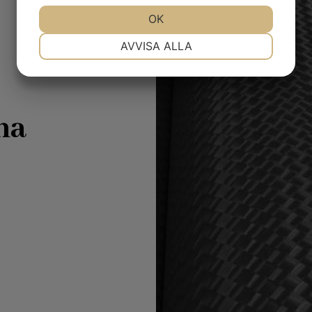
JA
NEJ
OK
JA
NEJ
NÖDVÄNDIG
INSTÄLLNINGAR
AVVISA ALLA
JA
NEJ
JA
NEJ
MARKNADSFÖRING
STATISTIK
na