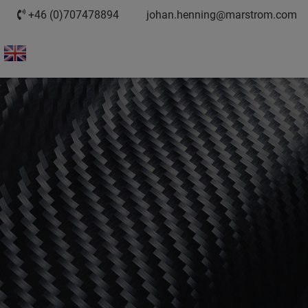
+46 (0)707478894
johan.henning@marstrom.com